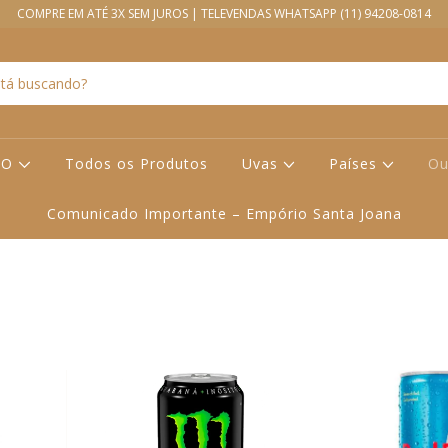
COMPRE EM ATÉ 3X SEM JUROS | TELEVENDAS WHATSAPP (11) 94208-0814
ÇO
Todos os Produtos
Uvas
Países
Ou
Comunicado Importante – Empório Santa Joana