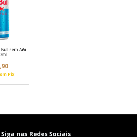
Bull sem Ai§i
50ml
,90
com
Pix
Siga nas Redes Sociais