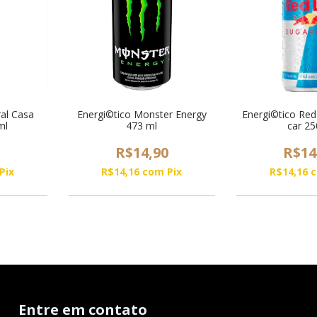
ral Casa
Energi©tico Monster Energy
Energi©tico Red 
ml
473 ml
car 2
0
R$14,90
R$14
Pix
R$14,16
com
Pix
R$14,16
Entre em contato