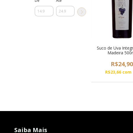
De
Até
Suco de Uva Integ
Madeira 500
R$24,9
R$23,66
com
Saiba Mais