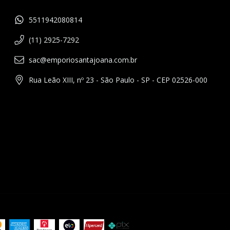
5511942080814
(11) 2925-7292
sac@emporiosantajoana.com.br
Rua Leão XIII, nº 23 - São Paulo - SP - CEP 02526-000