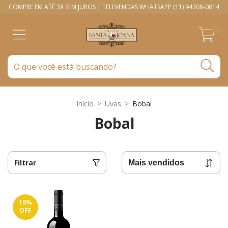
COMPRE EM ATÉ 3X SEM JUROS | TELEVENDAS WHATSAPP (11) 94208-0814
0
Início
>
Uvas
>
Bobal
Bobal
Filtrar
15
%
OFF