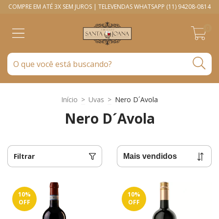
COMPRE EM ATÉ 3X SEM JUROS | TELEVENDAS WHATSAPP (11) 94208-0814
0
Início
>
Uvas
>
Nero D´Avola
Nero D´Avola
Filtrar
10
%
10
%
OFF
OFF