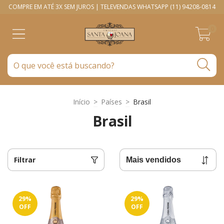
COMPRE EM ATÉ 3X SEM JUROS | TELEVENDAS WHATSAPP (11) 94208-0814
0
Início
>
Países
>
Brasil
Brasil
Filtrar
29
%
29
%
OFF
OFF