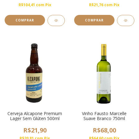
R$104,41
com
Pix
R$21,76
com
Pix
Cerveja Alcapone Premium
Vinho Fausto Marcelle
Lager Sem Glúten 500ml
Suave Branco 750ml
R$21,90
R$68,00
R$20,81
com
Pix
R$64,60
com
Pix