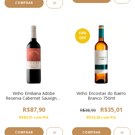
10
%
OFF
Vinho Emiliana Adobe
Vinho Encostas do Bairro
Reserva Cabernet Sauvignon
Branco 750ml
750ml
R$87,90
R$35,01
R$38,90
R$83,51
com
Pix
R$33,26
com
Pix