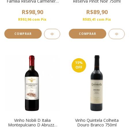
Familia Reserva Carménère
Reserva Pinot Noir 750ml
750ml
R$98,90
R$89,90
R$93,96
com
Pix
R$85,41
com
Pix
15
%
OFF
Vinho Nobili D Italia
Vinho Quintela Colheita
Montepulciano D Abruzzo
Douro Branco 750ml