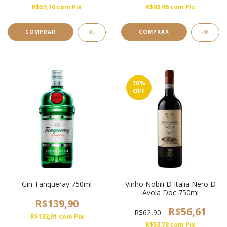
R$52,16
com
Pix
R$93,96
com
Pix
10
%
OFF
Gin Tanqueray 750ml
Vinho Nobili D Italia Nero D
Avola Doc 750ml
R$139,90
R$56,61
R$62,90
R$132,91
com
Pix
R$53,78
com
Pix