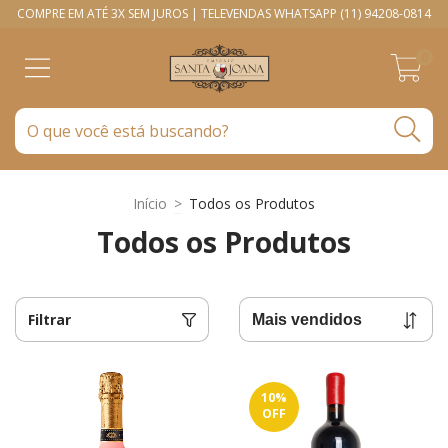
COMPRE EM ATÉ 3X SEM JUROS | TELEVENDAS WHATSAPP (11) 94208-0814
0
Início
>
Todos os Produtos
Todos os Produtos
Filtrar
10
%
OFF