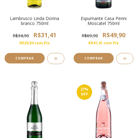
Lambrusco Linda Donna
Espumante Casa Perini
branco 750ml
Moscatel 750ml
R$31,41
R$49,90
R$34,90
R$69,90
R$29,84
com
Pix
R$47,41
com
Pix
COMPRAR
27
%
OFF