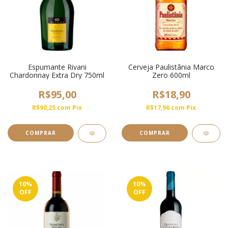
Espumante Rivani
Cerveja Paulistânia Marco
Chardonnay Extra Dry 750ml
Zero 600ml
R$95,00
R$18,90
R$90,25
com
Pix
R$17,96
com
Pix
10
%
10
%
OFF
OFF