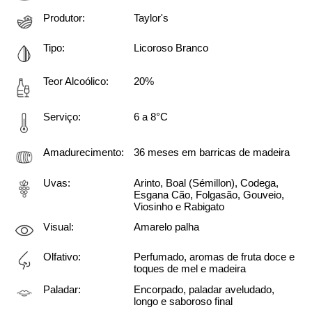
Produtor:
Taylor's
Tipo:
Licoroso Branco
Teor Alcoólico:
20%
Serviço:
6 a 8°C
Amadurecimento:
36 meses em barricas de madeira
Uvas:
Arinto, Boal (Sémillon), Codega, 
Esgana Cão, Folgasão, Gouveio, 
Viosinho e Rabigato
Visual:
Amarelo palha
Olfativo:
Perfumado, aromas de fruta doce e 
toques de mel e madeira
Paladar:
Encorpado, paladar aveludado, 
longo e saboroso final