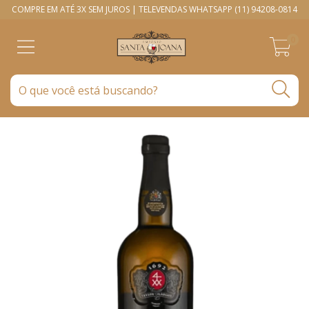
COMPRE EM ATÉ 3X SEM JUROS | TELEVENDAS WHATSAPP (11) 94208-0814
0