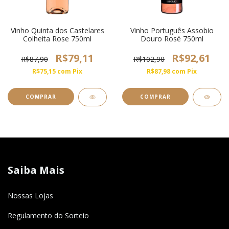
Vinho Quinta dos Castelares
Vinho Português Assobio
Colheita Rose 750ml
Douro Rosé 750ml
R$79,11
R$92,61
R$87,90
R$102,90
R$75,15
com
Pix
R$87,98
com
Pix
Saiba Mais
Nossas Lojas
Regulamento do Sorteio