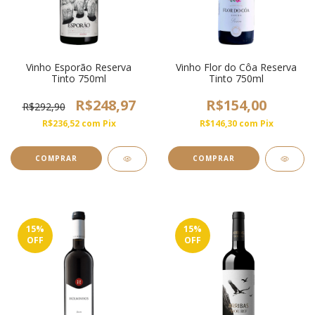
Vinho Esporão Reserva
Vinho Flor do Côa Reserva
Tinto 750ml
Tinto 750ml
R$248,97
R$154,00
R$292,90
R$236,52
com
Pix
R$146,30
com
Pix
15
%
15
%
OFF
OFF