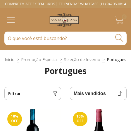
COMPRE EM ATÉ 3X SEM JUROS | TELEVENDAS WHATSAPP (11) 94208-0814
0
Início
>
Promoção Especial
>
Seleção de Inverno
>
Portugues
Portugues
Filtrar
10
%
10
%
OFF
OFF