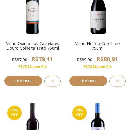
Vinho Quinta dos Castelares
Vinho Flor do Côa Tinto
Douro Colheita Tinto 750ml
750ml
R$79,11
R$80,91
R$87,90
R$89,90
R$75,15
com
Pix
R$76,86
com
Pix
15
%
10
%
OFF
OFF