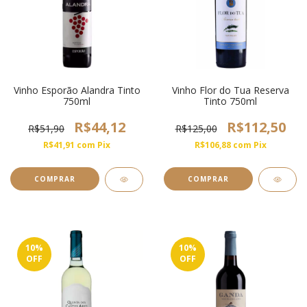
Vinho Esporão Alandra Tinto
Vinho Flor do Tua Reserva
750ml
Tinto 750ml
R$44,12
R$112,50
R$51,90
R$125,00
R$41,91
com
Pix
R$106,88
com
Pix
10
%
10
%
OFF
OFF